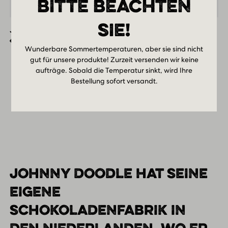
BITTE BEACHTEN
Quatro
Pistache
SIE!
Johnny Quatro Pistache Knafeh
Knafeh
Ursprünglicher
Aktueller
€
14,95
€
8,41
Wunderbare Sommertemperaturen, aber sie sind nicht
Preis
Preis
gut für unsere produkte! Zurzeit versenden wir keine
war:
ist:
aufträge. Sobald die Temperatur sinkt, wird Ihre
€14,95
€8,41.
Bestellung sofort versandt.
ALLE PRODUKTE ANZEIGEN
JOHNNY DOODLE HAT SEINE
EIGENE
SCHOKOLADENFABRIK IN