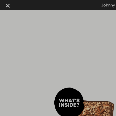
Johnny 
Sluiten
Johnny 
What's
inside?