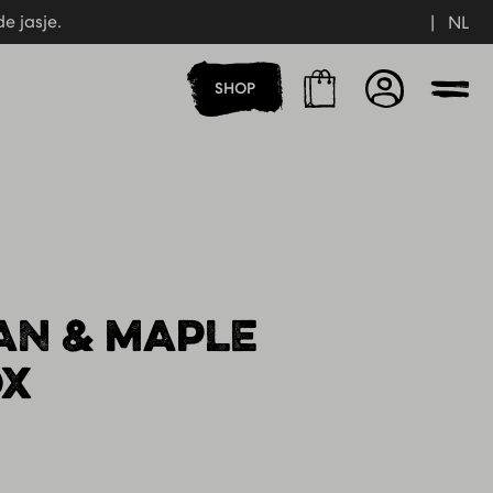
e jasje.
|
NL
e jasje.
Winkelmand
Account
SHOP
Men
AN & MAPLE
OX