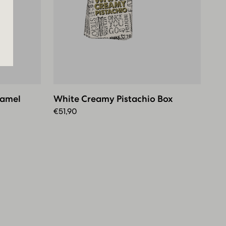
White
Creamy
Pistachio
ramel
White Creamy Pistachio Box
Box
€
51,90