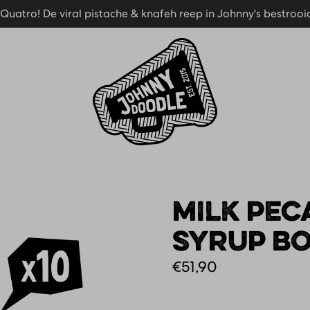
Quatro! De viral pistache & knafeh reep in Johnny's bestrooid
Quatro! De viral pistache & knafeh reep in Johnny's bestrooid
Thuispagina
MILK PEC
SYRUP B
€
51,90