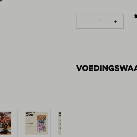
1
-
+
VOEDINGSWA
PER 100G