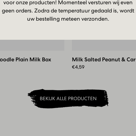
voor onze producten! Momenteel versturen wij even
geen orders. Zodra de temperatuur gedaald is, wordt
uw bestelling meteen verzonden.
y
Milk
le
Salted
Peanut
odle Plain Milk Box
Milk Salted Peanut & Ca
&
Caramel
€
4,59
BEKIJK ALLE PRODUCTEN