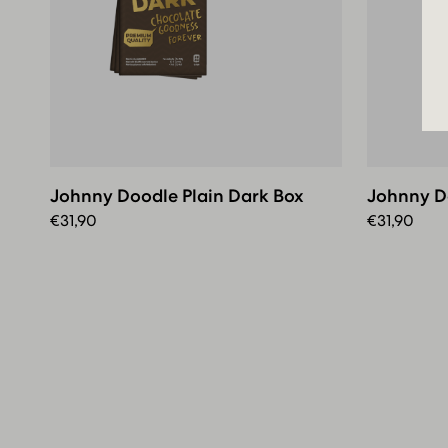
Johnny
Johnn
Doodle
Dood
Plain
Plain
Johnny Doodle Plain Dark Box
Johnny Do
Dark
Milk
Box
Box
€
31,90
€
31,90