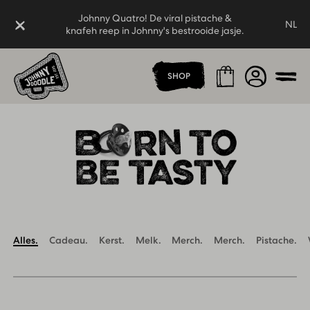
Johnny Quatro! De viral pistache &
Sluiten
NL
knafeh reep in Johnny's bestrooide jasje.
Thuispagina
Winkelmand
Account
SHOP
Men
Alles.
Cadeau.
Kerst.
Melk.
Merch.
Merch.
Pistache.