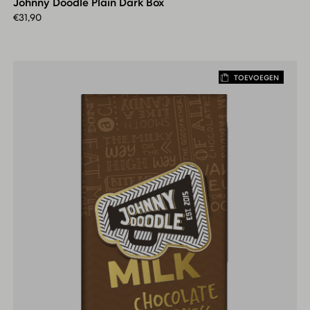
Johnny Doodle Plain Dark Box
Dark
Box
€
31,90
TOEVOEGEN