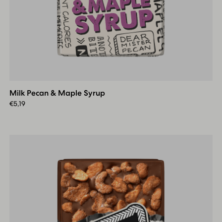
Milk
Pecan
&
Milk Pecan & Maple Syrup
Maple
Syrup
€
5,19