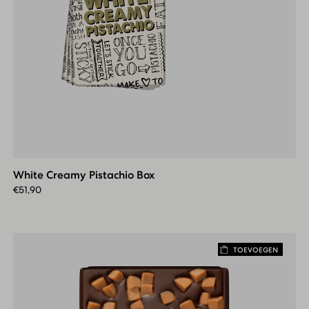
White
Creamy
Pistachio
White Creamy Pistachio Box
Box
€
51,90
TOEVOEGEN