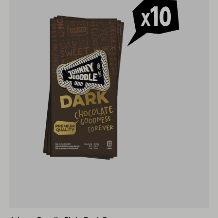
Johnny
Doodle
Plain