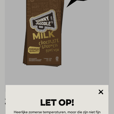
Johnny
Doodle
Plain
Johnny Doodle Plain Milk Box
Milk
LET OP!
Box
€
31,90
Heerlijke zomerse temperaturen, maar die zijn niet fijn