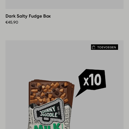
Salty
Fudge
Dark Salty Fudge Box
Box
€
45,90
TOEVOEGEN