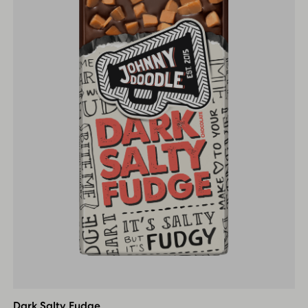
Dark
Salty
Fudge
Dark Salty Fudge