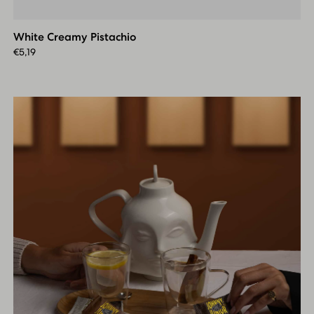
Creamy
Pistachio
White Creamy Pistachio
€
5,19