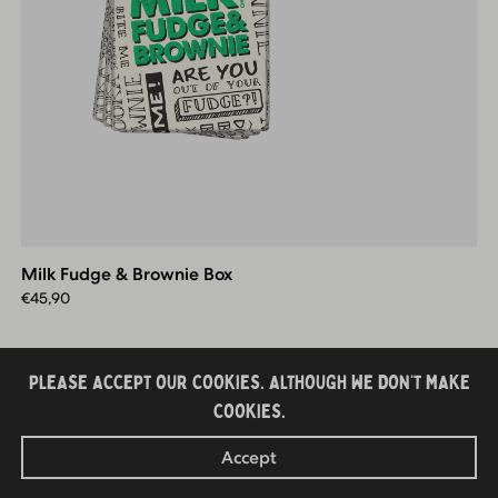
Milk
Fudge
&
Milk Fudge & Brownie Box
Brownie
Box
€
45,90
PLEASE ACCEPT OUR COOKIES. ALTHOUGH WE DON’T MAKE
TOEVOEGEN
COOKIES.
Accept