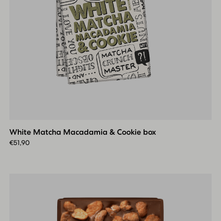
White
Matcha
Macadamia
White Matcha Macadamia & Cookie box
&
Cookie
€
51,90
box