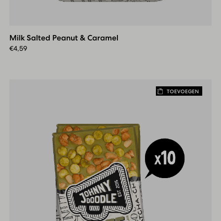
Milk
Salted
Peanut
Milk Salted Peanut & Caramel
&
Caramel
€
4,59
TOEVOEGEN