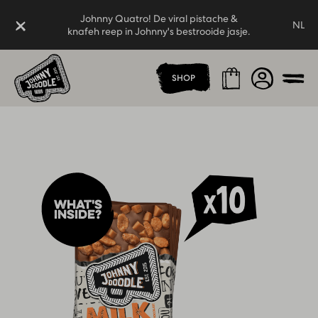
Johnny Quatro! De viral pistache &
Sluiten
NL
knafeh reep in Johnny's bestrooide jasje.
Thuispagina
Johnny Quatro! De viral pistache &
Winkelmand
Account
SHOP
knafeh reep in Johnny's bestrooide jasje.
Men
What's
inside?