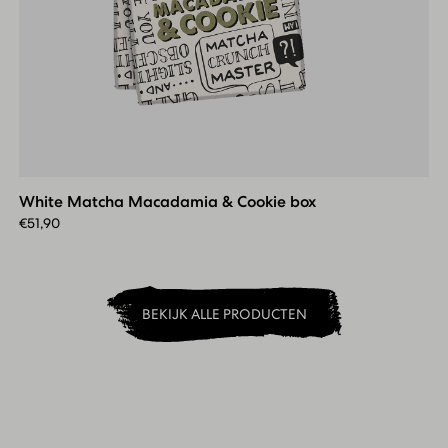
White
Matcha
Macadamia
White Matcha Macadamia & Cookie box
&
Cookie
€
51,90
box
BEKIJK ALLE PRODUCTEN