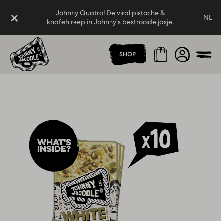
Johnny Quatro! De viral pistache &
Sluiten
NL
knafeh reep in Johnny's bestrooide jasje.
Thuispagina
Johnny Quatro! De viral pistache &
Winkelmand
Account
SHOP
knafeh reep in Johnny's bestrooide jasje.
Men
What's
inside?