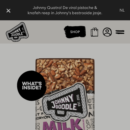
Johnny Quatro! De viral pistache &
Sluiten
NL
knafeh reep in Johnny's bestrooide jasje.
Thuispagina
Johnny Quatro! De viral pistache &
Winkelmand
Account
SHOP
knafeh reep in Johnny's bestrooide jasje.
Men
What's
inside?