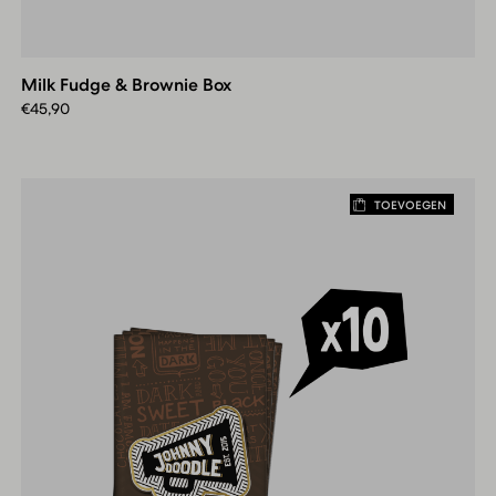
Milk
Fudge
&
Milk Fudge & Brownie Box
Brownie
Box
€
45,90
TOEVOEGEN