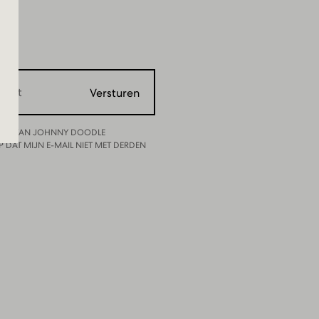
F
Versturen
BRIEF VAN JOHNNY DOODLE
P DAT MIJN E-MAIL NIET MET DERDEN