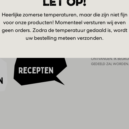
LET OP!
en
Pinterest
aarden
Heerlijke zomerse temperaturen, maar die zijn niet fijn
NIEUWSBRIE
voor onze producten! Momenteel versturen wij even
geen orders. Zodra de temperatuur gedaald is, wordt
Email
uw bestelling meteen verzonden.
JA, IK WIL DE NIEUWS
ONTVANGEN. IK BEGRIJ
GEDEELD ZAL WORDEN.
Recepten
n