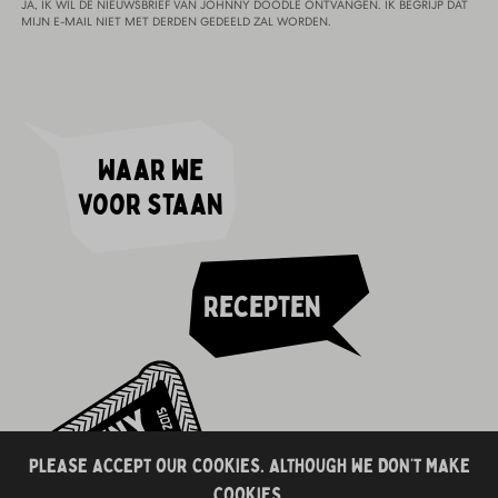
JA, IK WIL DE NIEUWSBRIEF VAN JOHNNY DOODLE ONTVANGEN. IK BEGRIJP DAT
MIJN E-MAIL NIET MET DERDEN GEDEELD ZAL WORDEN.
Waar we
voor staan
Recepten
PLEASE ACCEPT OUR COOKIES. ALTHOUGH WE DON’T MAKE
COOKIES.