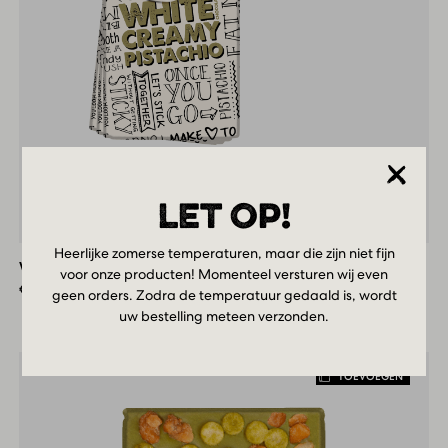
White
LET OP!
Creamy
Pistachio
Heerlijke zomerse temperaturen, maar die zijn niet fijn
White Creamy Pistachio Box
Box
voor onze producten! Momenteel versturen wij even
€
51,90
geen orders. Zodra de temperatuur gedaald is, wordt
uw bestelling meteen verzonden.
TOEVOEGEN