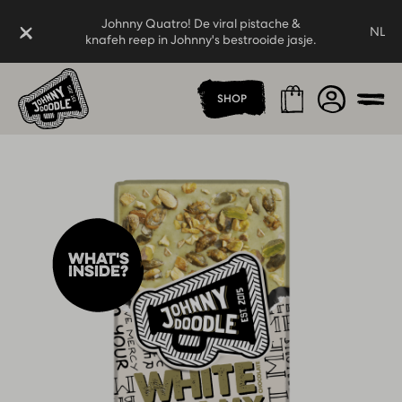
Johnny Quatro! De viral pistache &
Sluiten
NL
knafeh reep in Johnny's bestrooide jasje.
Thuispagina
Johnny Quatro! De viral pistache &
Winkelmand
Account
SHOP
knafeh reep in Johnny's bestrooide jasje.
Men
What's
inside?