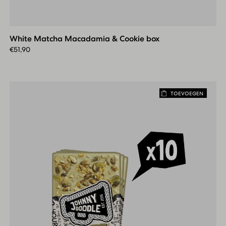
White
Matcha
Macadamia
White Matcha Macadamia & Cookie box
&
Cookie
€
51,90
box
TOEVOEGEN