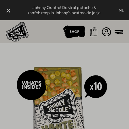
Johnny Quatro! De viral pistache &
Sluiten
NL
knafeh reep in Johnny's bestrooide jasje.
Thuispagina
Johnny Quatro! De viral pistache &
Winkelmand
Account
SHOP
knafeh reep in Johnny's bestrooide jasje.
Men
What's
inside?