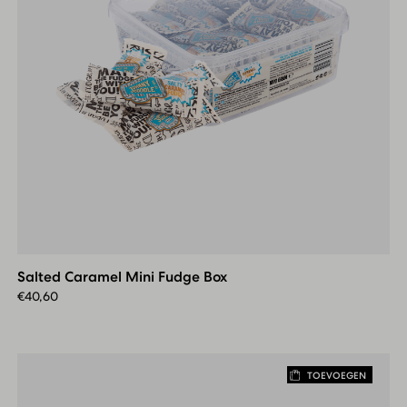
Salted
Caramel
Mini
Salted Caramel Mini Fudge Box
Fudge
Box
€
40,60
TOEVOEGEN